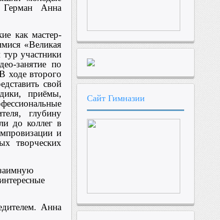
и Герман Анна
ие как мастер-
имися «Великая
 тур участники
део-занятие по
 В ходе второго
едставить свой
дики, приёмы,
Сайт
Гимназии
офессиональные
теля, глубину
ли до коллег в
импровизации и
ных творческих
взаимную
 интересные
едителем. Анна