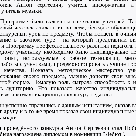
гоняк Антон сергеевич, учитель информатики 
 учитель музыки.
Программе были включены состязания учителей. Так
ливый человек - талантлив во всём, беседа с обучающ
конкурсный урок по предмету. Чтобы попасть в очный
ние в заочном туре , на который представили ви
, и Программу профессионального развития педагога.
ждому участнику необходимо было индивидуально пр
ий опыт, используемые в работе технологии, мето
ь работы с учениками, продемонстрировать лучшие пр
 качества. Показать методическое мастерство учи
ержания своего предмета, умение донести свои мыс
пной форме. Немалую роль сыграла способность к 
ь аудиторию. Что показало качество индивидуаль
тизм и коммуникационную культуру педагога.
ты успешно справились с данным испытанием, оказав 
 другу и в то же время показав свои индивидуальные
аходки.
м проведённого конкурса Антон Сергеевич стал Поб
была награждена дипломом в номинации "Дебют".