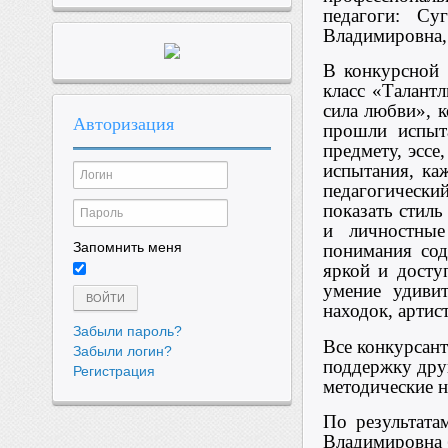
педагоги: Су
Владимировна,
В конкурсной 
класс «Талант
сила любви», 
Авторизация
прошли испыта
предмету, эссе
испытания, ка
педагогическ
показать стил
и личностные
Запомнить меня
понимания сод
яркой и досту
умение удивит
ВОЙТИ
находок, артис
Забыли пароль?
Все конкурсан
Забыли логин?
поддержку друг
Регистрация
методические н
По результата
Владимировна 