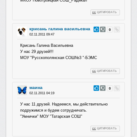
МКОУ Новотроицкая СОШ_Радикал
ЦИТИРОВАТЬ
крисань галина васильевна
#50
0
02.11.2011 09:47
Крисань Галина Васильевна
У нас 29 друзей!!!
МОУ "Русскополянска
я СОШ№3 "-БЭМС
ЦИТИРОВАТЬ
маина
#49
0
02.11.2011 04:19
У нас 11 друзей. Надеемся, мы действительно
подружимся и будем сотрудничать.
"Умнички" МОУ "Татарская СОШ"
ЦИТИРОВАТЬ