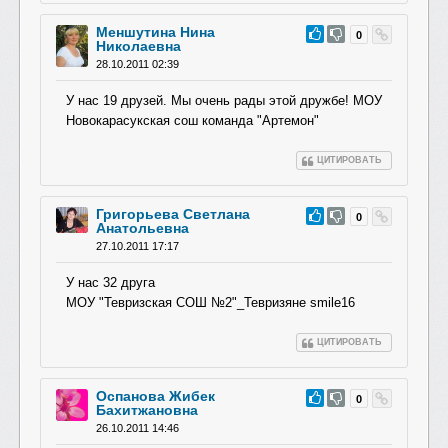
Меншутина Нина
#32
0
Николаевна
28.10.2011 02:39
У нас 19 друзей. Мы очень рады этой дружбе! МОУ
Новокарасукская сош команда "Артемон"
ЦИТИРОВАТЬ
Григорьева Светлана
#31
0
Анатольевна
27.10.2011 17:17
У нас 32 друга
МОУ "Тевризская СОШ №2"_Тевризяне smile16
ЦИТИРОВАТЬ
Оспанова Жибек
#30
0
Бахитжановна
26.10.2011 14:46