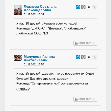
Лежнева Светлана
#48
0
Александровна
01.11.2011 16:32
У нас 18 друзей. Желаем всем успехов!
Команды "ДИГСиС", "Девчата", "Любознарики"
Любинской СОШ №3
ЦИТИРОВАТЬ
Малунова Галина
#47
0
Анатольевна
01.11.2011 15:53
У нас 25 друзей! Думаю, что со временем их будет
больше! Давайте дружить домами!!!
Команда "Суперматематик
и" Большереченская
СОШ№2"
ЦИТИРОВАТЬ