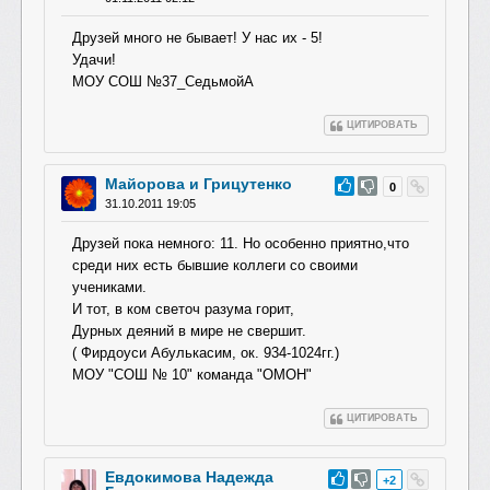
Друзей много не бывает! У нас их - 5!
Удачи!
МОУ СОШ №37_СедьмойА
ЦИТИРОВАТЬ
Майорова и Грицутенко
#43
0
31.10.2011 19:05
Друзей пока немного: 11. Но особенно приятно,что
среди них есть бывшие коллеги со своими
учениками.
И тот, в ком светоч разума горит,
Дурных деяний в мире не свершит.
( Фирдоуси Абулькасим, ок. 934-1024гг.)
МОУ "СОШ № 10" команда "ОМОН"
ЦИТИРОВАТЬ
Евдокимова Надежда
#42
+2