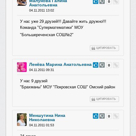
Малунова Галина
#65
0
Анатольевна
04.11.2011 13:02
У нас уже 29 друзей!!! Давайте жить дружно!!!
Команда "Суперматематик
и" МОУ
"Большереченска
я СОШ№2"
ЦИТИРОВАТЬ
Ленёва Марина Анатольевна
#64
0
04.11.2011 09:31
У нас 9 друзей
"Брахманы" МОУ "Покровская СОШ" Омский район
ЦИТИРОВАТЬ
Меншутина Нина
#63
0
Николаевна
04.11.2011 01:53