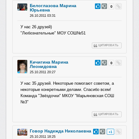
Белоглазова Марина
#25
0
Юрьевна
26.10.2011 03:31
У нас 26 друзей)
"Любознательные" МОУ СОШ№51
ЦИТИРОВАТЬ
Кичигина Марина
#24
0
Леонидовна
25.10.2011 20:27
У нас 35 друзей. Некоторые помогают советом, а
некоторые конкретными делами. Спасибо всем!
Команда "Звёздочки" МКОУ "Марьяновская СОШ
№3"
ЦИТИРОВАТЬ
Говор Надежда Николаевна
#23
+1
25.10.2011 18:25