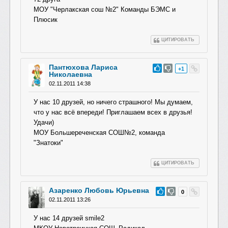
МОУ "Черлакская сош №2" Команды БЭМС и
Плюсик
ЦИТИРОВАТЬ
Пантюхова Лариса
#52
+1
Николаевна
02.11.2011 14:38
У нас 10 друзей, но ничего страшного! Мы думаем,
что у нас всё впереди! Приглашаем всех в друзья!
Удачи)
МОУ Большереченская СОШ№2, команда
"Знатоки"
ЦИТИРОВАТЬ
Азаренко Любовь Юрьевна
#51
0
02.11.2011 13:26
У нас 14 друзей smile2