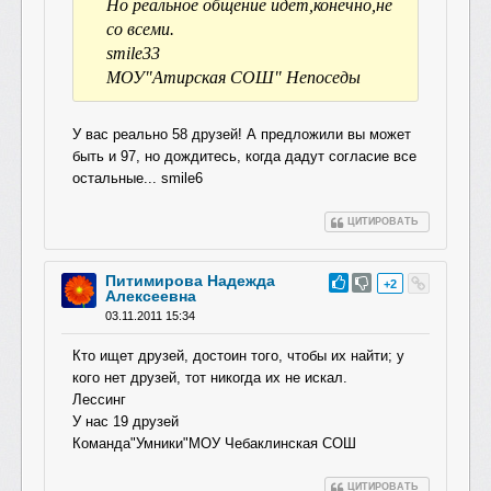
Но реальное общение идёт,конечно,не
со всеми.
smile33
МОУ"Атирская СОШ" Непоседы
У вас реально 58 друзей! А предложили вы может
быть и 97, но дождитесь, когда дадут согласие все
остальные... smile6
ЦИТИРОВАТЬ
Питимирова Надежда
#58
+2
Алексеевна
03.11.2011 15:34
Кто ищет друзей, достоин того, чтобы их найти; у
кого нет друзей, тот никогда их не искал.
Лессинг
У нас 19 друзей
Команда"Умники"МОУ Чебаклинская СОШ
ЦИТИРОВАТЬ