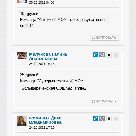
25.10.2011 04:08
15 друзей
Команда "Артемон" МОУ Новокарасукская сош
smile14
ЦИТИРОВАТЬ
Малунова Галина
#15
0
Анатольевна
24.10.2011 19:17
35 друзей
Команда "Суперматематик
и" МОУ
"Большереченска
я СОШ№2" smile2
ЦИТИРОВАТЬ
Фоминых Дина
#14
0
Владимировна
24.10.2011 17:25