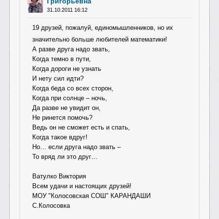
Григорьевна
31.10.2011 16:12
19 друзей, пожалуй, единомышленнико
в, но их
значительно больше любителей математики!
А разве друга надо звать,
Когда темно в пути,
Когда дороги не узнать
И нету сил идти?
Когда беда со всех сторон,
Когда при солнце – ночь,
Да разве не увидит он,
Не ринется помочь?
Ведь он не сможет есть и спать,
Когда такое вдруг!
Но… если друга надо звать –
То вряд ли это друг…
Ватулко Виктория
Всем удачи и настоящих друзей!
МОУ "Колосовская СОШ" КАРАНДАШИ
С.Колосовка