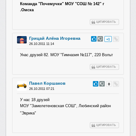
Команда "Почемучки" МОУ "СОШ № 142" г
.Омска
ЦИТИРОВАТЬ
Грицай Алёна Игоревна
#27
+1
26.10.2011 11:14
Унас друзей 82. МОУ "Гимназия №117", 220 Вольт
ЦИТИРОВАТЬ
Павел Коршаков
#26
0
26.10.2011 07:21
У нас 18 друзей
МОУ "Замелетеновска
я СОШ", Любинский район
"Эврика"
ЦИТИРОВАТЬ