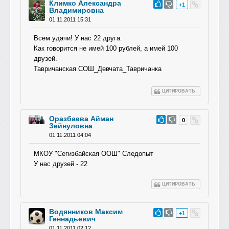
Климко Александра
#46
+1
Владимировна
01.11.2011 15:31
Всем удачи! У нас 22 друга.
Как говорится не имей 100 рублей, а имей 100
друзей.
Тавричанская СОШ_Девчата_Тав
ричанка
ЦИТИРОВАТЬ
Оразбаева Айман
#45
0
Зейнуловна
01.11.2011 04:04
МКОУ "Сегизбайская ООШ" Следопыт
У нас друзей - 22
ЦИТИРОВАТЬ
Водянников Максим
#44
+1
Геннадьевич
01.11.2011 02:12