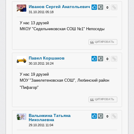
Иванов Сергей Анатольевич
#39
0
31.10.2011 05:18
У нас 13 друзей
МКОУ "Седельниковска
я СОШ №1" Непоседы
ЦИТИРОВАТЬ
Павел Коршаков
#38
0
30.10.2011 16:24
У нас 19 друзей
МОУ "Замелетеновска
я СОШ", Любинский район
"Пифагор"
ЦИТИРОВАТЬ
Валынкина Татьяна
#37
0
Николаевна
29.10.2011 11:04