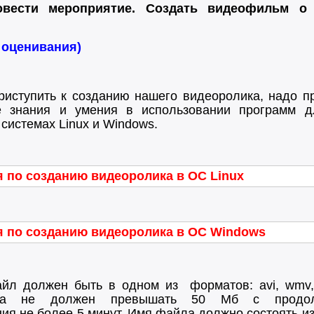
овести мероприятие. Создать видеофильм о
и
оценивания
)
иступить к созданию нашего видеоролика, надо п
е знания и умения в использовании программ д
системах Linux и Windows
.
 по созданию видеоролика в ОС Linux
я по созданию видеоролика в ОС Windows
йл должен быть в одном из формато
в:
avi,
wmv
а не должен превышать 50 Мб с продолж
ия не более 5 минут. Имя файла должно
состоять из