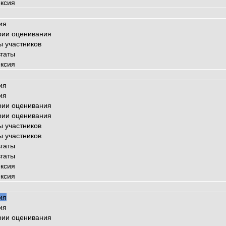
ксия
ия
рии оценивания
ы участников
ьтаты
ксия
ия
ия
рии оценивания
рии оценивания
ы участников
ы участников
ьтаты
ьтаты
ксия
ксия
ия
ия
рии оценивания