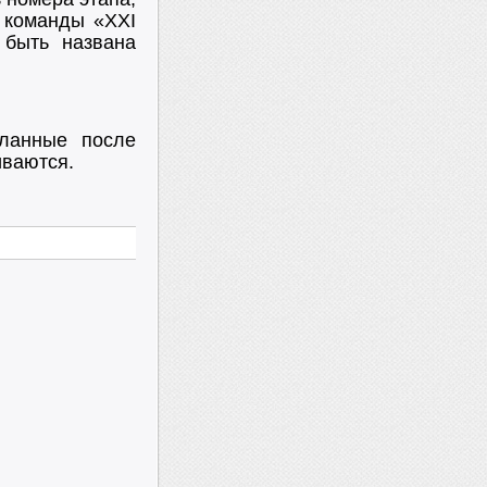
 команды «XXI
 быть названа
сланные после
иваются.