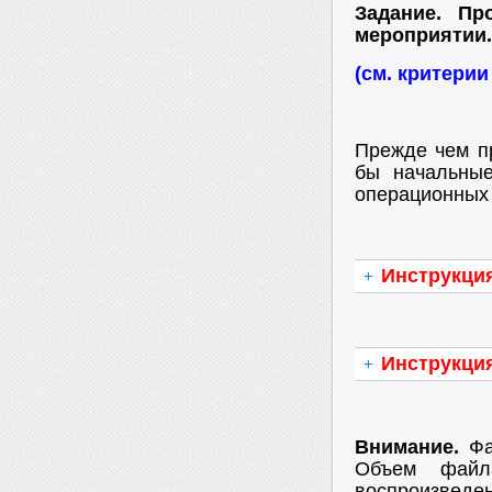
Задание. Пр
мероприятии.
(см. критери
Прежде чем пр
бы начальны
операционных 
Инструкция
+
Инструкци
+
Внимание.
Фа
Объем файл
воспроизведен