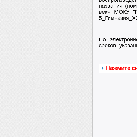
названия (но
век» МОКУ "Г
5_Гимназия_XX
По
электрон
сроков, указа
Нажмите сю
+