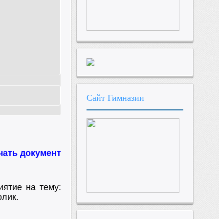
Сайт
Гимназии
чать документ
ятие на тему:
олик.