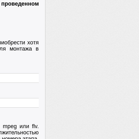
 проведенном
риобрести хотя
ля монтажа в
,
mpeg
или flv
.
ительностью
 номера этапа,