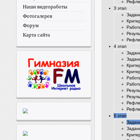
Рефле
Наши видеоработы
3 этап
Задан
Фотогалерея
Крите
Форум
Работ
Резул
Карта сайта
Рефле
4 этап
Задан
Задан
Крите
Крите
Работ
Работ
Резул
Резул
Рефле
Рефле
5 этап
Задан
Задан
Крите