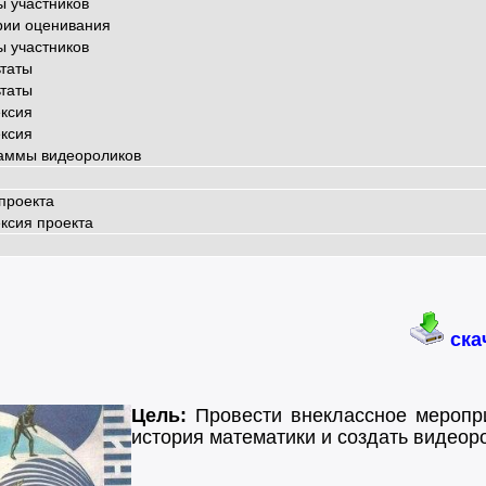
ы участников
рии оценивания
ы участников
ьтаты
ьтаты
ксия
ксия
аммы видеороликов
проекта
ксия проекта
ска
Цель:
Провести внеклассное меропри
история математики и создать видеор